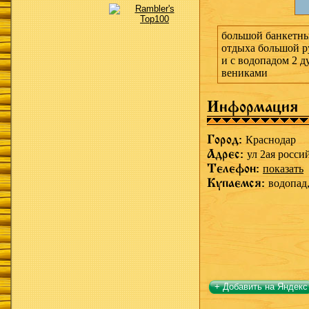
большой банкетны
отдыха большой ру
и с водопадом 2 д
вениками
Информация
Город:
Краснодар
Адрес:
ул 2ая росси
Телефон:
показать
Купаемся:
водопад
+ Добавить на Яндекс