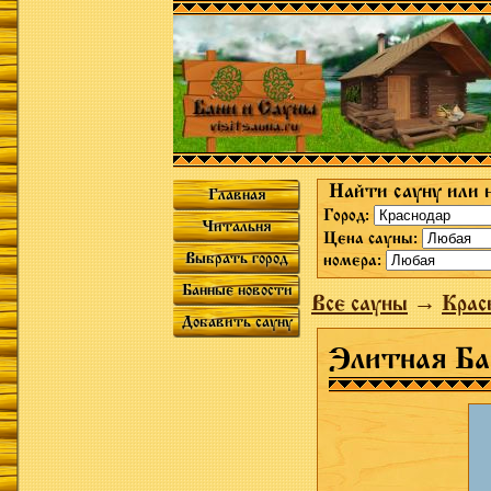
Найти сауну или 
Главная
Город:
Читальня
Цена сауны:
Выбрать город
номера:
Банные новости
Все сауны
→
Крас
Добавить сауну
Элитная Ба