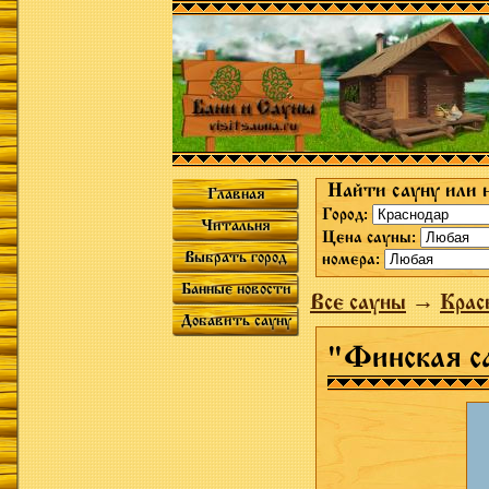
Найти сауну или 
Главная
Город:
Читальня
Цена сауны:
Выбрать город
номера:
Банные новости
Все сауны
→
Крас
Добавить сауну
"Финская с