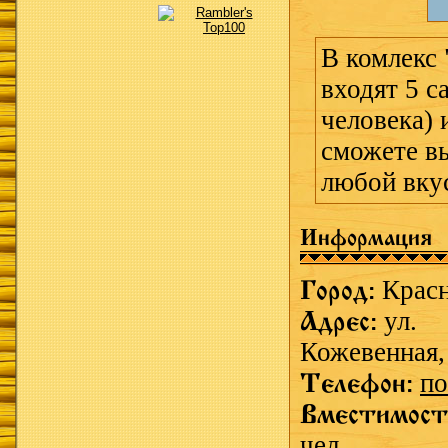
В комлекс 
входят 5 са
человека) 
сможете вы
любой вку
Информация
Город:
Крас
Адрес:
ул.
Кожевенная,
Телефон:
по
Вместимост
чел.