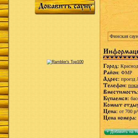
Добавить сауну
Финская саун
Информац
Город:
Краснод
Район:
ФМР
Адрес:
проезд 
Телефон:
пока
Вместимость
Купаемся:
бас
Комнат отды
Цена:
от 700 р/
Цена номера:
+ Добавить на Я