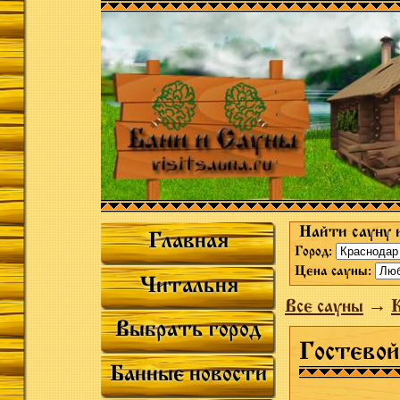
Найти сауну 
Главная
Город:
Цена сауны:
Читальня
Все сауны
→
К
Выбрать город
Гостевой
Банные новости