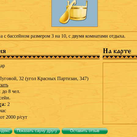
а с бассейном размером 3 на 10, с двумя комнатами отдыха.
ия
На карте
ар
Луговой, 32 (угол Красных Партизан, 347)
зать
:
до 8 чел.
сейн.
ха:
2
час
от 2000 р/сут
ндекс
Показать сауну другу
Оставить отзыв