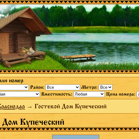
или номер
Район:
Метро:
Вместимость:
Цена номера:
раснодар
→ Гостевой Дом Купеческий
 Дом Купеческий