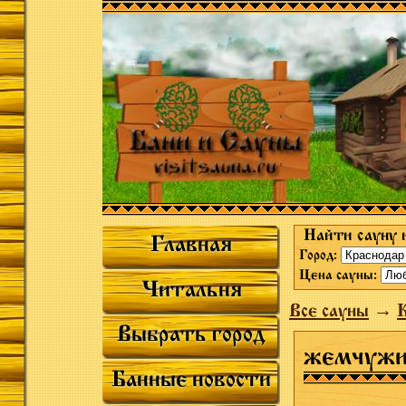
Найти сауну 
Главная
Город:
Цена сауны:
Читальня
Все сауны
→
К
Выбрать город
жемчужи
Банные новости