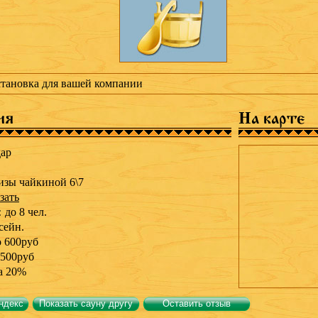
становка для вашей компании
ия
На карте
ар
изы чайкиной 6\7
зать
:
до 8 чел.
сейн.
о 600руб
500руб
а 20%
ндекс
Показать сауну другу
Оставить отзыв