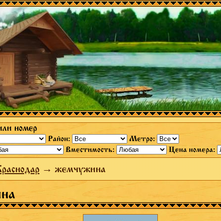
или номер
Район:
Метро:
Вместимость:
Цена номера:
раснодар
→ жемчужина
на