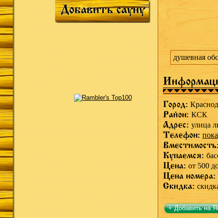
Добавить сауну
душевная об
Информац
Город:
Краснод
Район:
КСК
Адрес:
улица л
Телефон:
пока
Вместимость
Купаемся:
бас
Цена:
от 500 д
Цена номера:
Скидка:
скидк
+ Добавить на Я