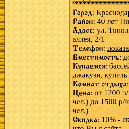
Город:
Краснода
Район:
40 лет П
Адрес:
ул. Топо
аллея, 2/1
Телефон:
показа
Вместимость:
д
Купаемся:
бассе
джакузи,
купель.
Комнат отдыха
Цена:
от 1200 р/
чел.) до 1500 р/ч
чел.)
Скидка:
10% - с
что Вы с сайта