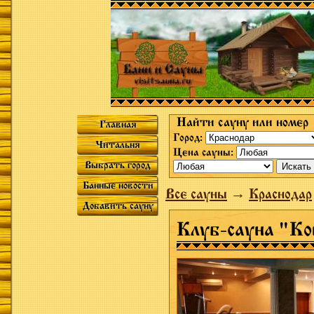
Найти сауну или номер
Главная
Город:
Читальня
Цена сауны:
Выбрать город
Банные новости
Все сауны
→
Краснодар
Добавить сауну
Клуб-сауна "К