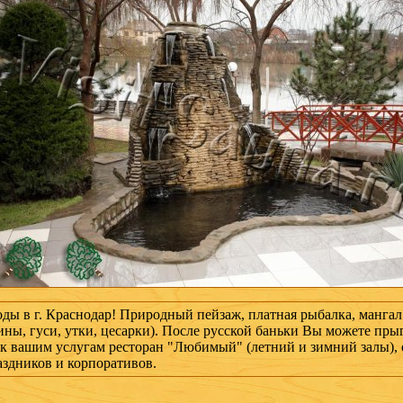
ды в г. Краснодар! Природный пейзаж, платная рыбалка, мангал
ины, гуси, утки, цесарки). После русской баньки Вы можете пры
 к вашим услугам ресторан "Любимый" (летний и зимний залы),
аздников и корпоративов.