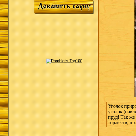
Добавить сауну
Уголок приро
уголок (павл
пруд! Так же
торжеств, пр