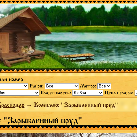
или номер
Район:
Метро:
Вместимость:
Цена номера:
раснодар
→ Комплекс "Зарыбленный пруд"
с "Зарыбленный пруд"