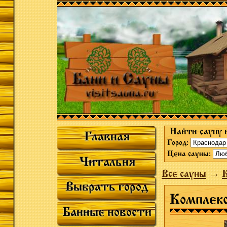
Найти сауну 
Главная
Город:
Цена сауны:
Читальня
Все сауны
→
К
Выбрать город
Комплек
Банные новости