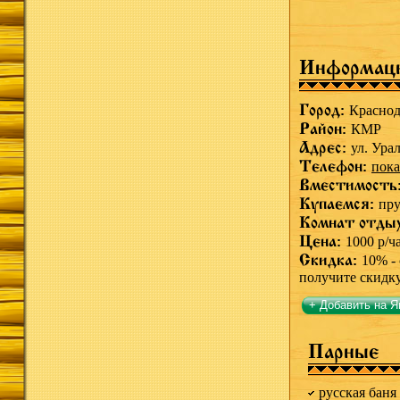
Информац
Город:
Краснод
Район:
КМР
Адрес:
ул. Ура
Телефон:
пока
Вместимость
Купаемся:
пру
Комнат отды
Цена:
1000 р/ч
Скидка:
10% - 
получите скидк
+ Добавить на Я
Парные
русская баня