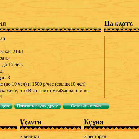
ия
На карте
ар
льская 214/1
зать
:
до 15 чел.
д.
ха:
3
ас (до 10 чел) и 1500 р/час (свыше10 чел)
скажите, что Вы с сайта VisitSauna.ru и вы
у!
ндекс
Показать сауну другу
Оставить отзыв
Услуги
Кухня
веники
ресторан