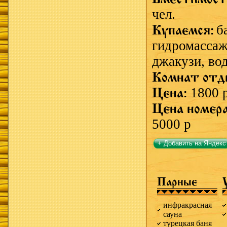
чел.
Купаемся:
б
гидромассаж
джакузи,
во
Комнат отд
Цена:
1800 
Цена номер
5000 р
+ Добавить на Яндекс
Парные
инфракрасная
сауна
турецкая баня