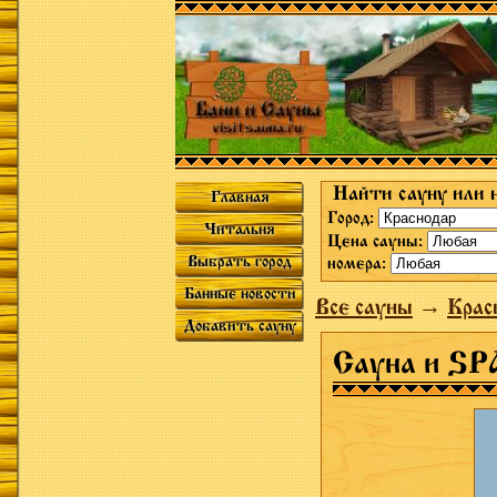
Найти сауну или 
Главная
Город:
Читальня
Цена сауны:
Выбрать город
номера:
Банные новости
Все сауны
→
Крас
Добавить сауну
Сауна и S