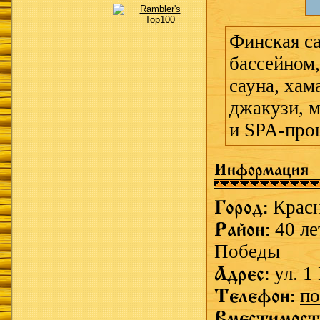
Финская са
бассейном
сауна, хам
джакузи, 
и SPA-про
Информация
Город:
Крас
Район:
40 ле
Победы
Адрес:
ул. 1
Телефон:
по
Вместимост