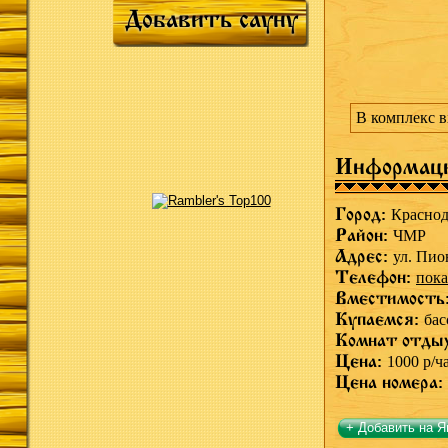
Добавить сауну
В комплекс в
Информац
Город:
Краснод
Район:
ЧМР
Адрес:
ул. Пио
Телефон:
пока
Вместимость
Купаемся:
бас
Комнат отды
Цена:
1000 р/ч
Цена номера:
+ Добавить на Я