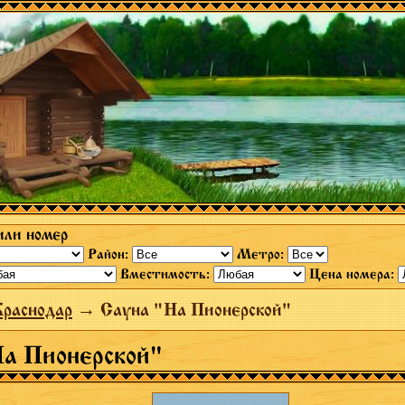
или номер
Район:
Метро:
Вместимость:
Цена номера:
раснодар
→ Сауна "На Пионерской"
а Пионерской"