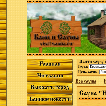
Найти сауну 
Главная
Город:
Цена сауны:
Читальня
Все сауны
→
К
Выбрать город
Сауна "Н
Банные новости