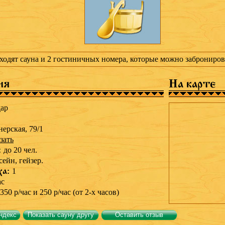
ходят сауна и 2 гостиничных номера, которые можно заброниров
ия
На карте
ар
нерская, 79/1
зать
:
до 20 чел.
сейн,
гейзер.
ха:
1
ас
350 р/час и 250 р/час (от 2-х часов)
ндекс
Показать сауну другу
Оставить отзыв