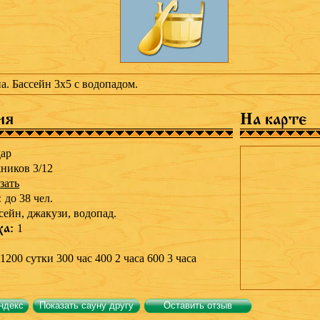
а. Бассейн 3х5 с водопадом.
ия
На карте
ар
ников 3/12
зать
:
до 38 чел.
сейн,
джакузи,
водопад.
ха:
1
1200 сутки 300 час 400 2 часа 600 3 часа
ндекс
Показать сауну другу
Оставить отзыв