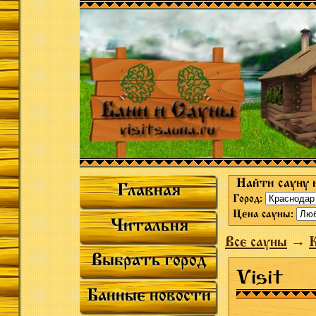
Найти сауну 
Главная
Город:
Цена сауны:
Читальня
Все сауны
→
К
Выбрать город
Visit
Банные новости