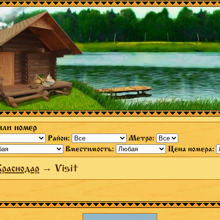
или номер
Район:
Метро:
Вместимость:
Цена номера:
раснодар
→ Visit