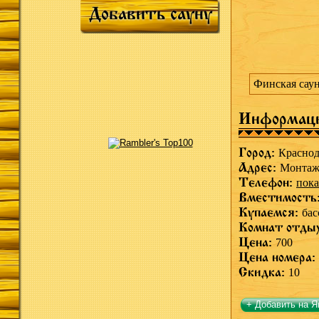
Добавить сауну
Финская саун
Информац
Город:
Краснод
Адрес:
Монтаж
Телефон:
пока
Вместимость
Купаемся:
бас
Комнат отды
Цена:
700
Цена номера:
Скидка:
10
+ Добавить на Я