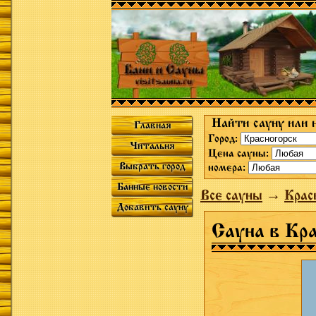
Найти сауну или 
Главная
Город:
Читальня
Цена сауны:
Выбрать город
номера:
Банные новости
Все сауны
→
Крас
Добавить сауну
Сауна в Кра