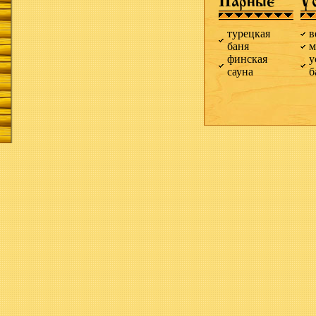
Парные
У
турецкая
в
баня
м
финская
у
сауна
б