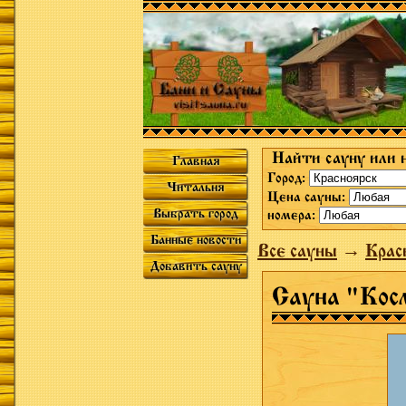
Найти сауну или 
Главная
Город:
Читальня
Цена сауны:
Выбрать город
номера:
Банные новости
Все сауны
→
Крас
Добавить сауну
Сауна "Кос