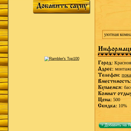
Добавить сауну
уютная комна
Информац
Город:
Красноя
Адрес:
монтаж
Телефон:
пока
Вместимость
Купаемся:
бас
Комнат отды
Цена:
500
Скидка:
10%
+ Добавить на Я