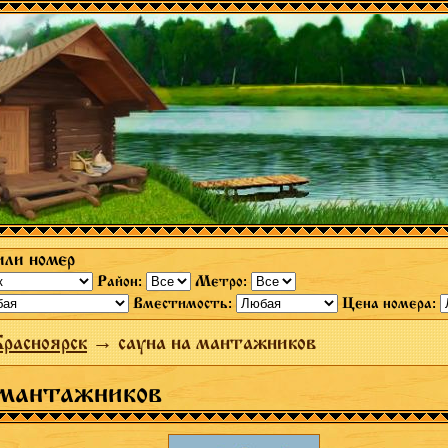
или номер
Район:
Метро:
Вместимость:
Цена номера:
расноярск
→ сауна на мантажников
 мантажников