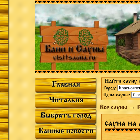
Найти сауну 
Главная
Город:
Цена сауны:
Читальня
Все сауны
→
К
Выбрать город
сауна на
Банные новости