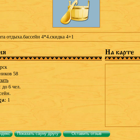
та отдыха.бассейн 4*4.скидка 4+1
ия
На карте
рск
ников 58
зать
:
до 6 чел.
сейн.
ха:
1
ндекс
Показать сауну другу
Оставить отзыв