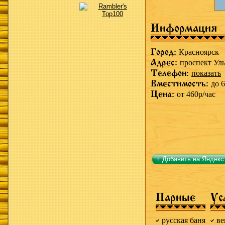
Информация
Город:
Красноярск
Адрес:
проспект Уль
Телефон:
показать
Вместимость:
до 6
Цена:
от 460р/час
+ Добавить на Яндекс
Парные
Ус
русская баня
ве