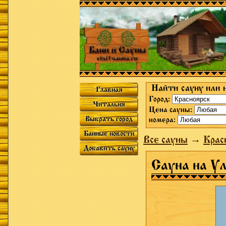
Найти сауну или 
Главная
Город:
Читальня
Цена сауны:
Выбрать город
номера:
Банные новости
Все сауны
→
Крас
Добавить сауну
Сауна на У