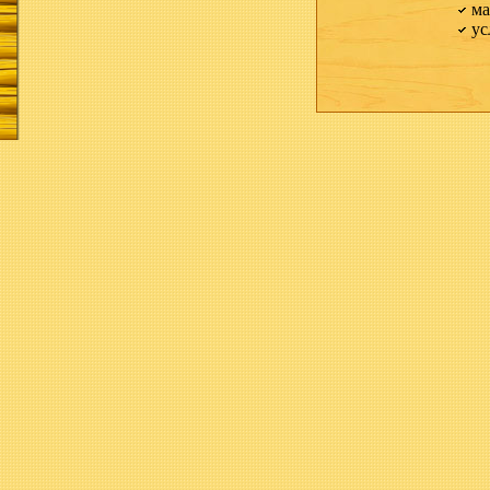
ма
ус