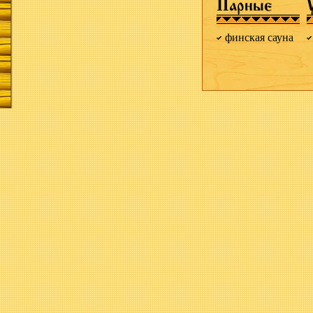
Парные
финская сауна