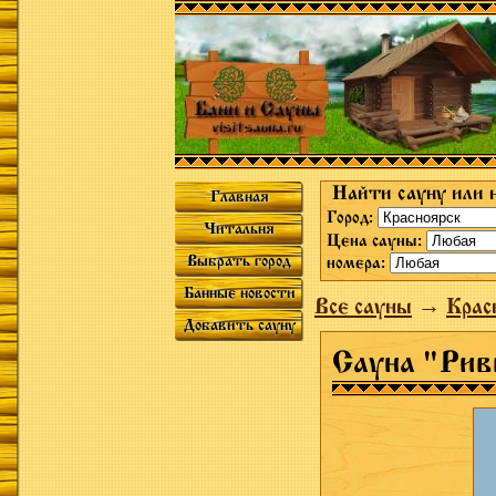
Найти сауну или 
Главная
Город:
Читальня
Цена сауны:
Выбрать город
номера:
Банные новости
Все сауны
→
Крас
Добавить сауну
Сауна "Рив