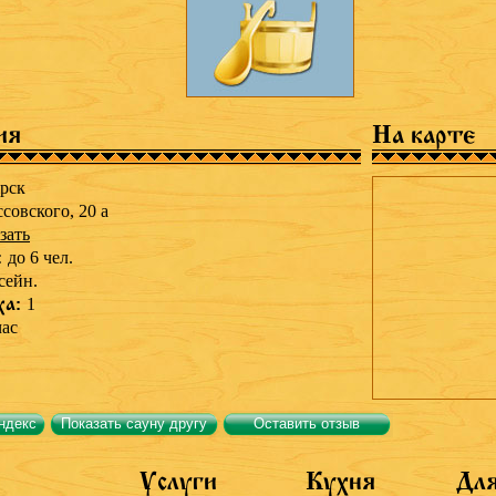
ия
На карте
рск
ссовского, 20 а
зать
:
до 6 чел.
сейн.
ха:
1
час
ндекс
Показать сауну другу
Оставить отзыв
Услуги
Кухня
Для