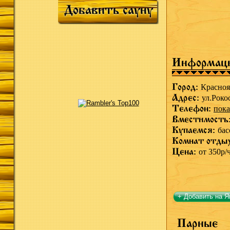
Добавить сауну
Информац
Город:
Красноя
Адрес:
ул.Роко
Телефон:
пока
Вместимость
Купаемся:
бас
Комнат отды
Цена:
от 350р/
+ Добавить на Я
Парные