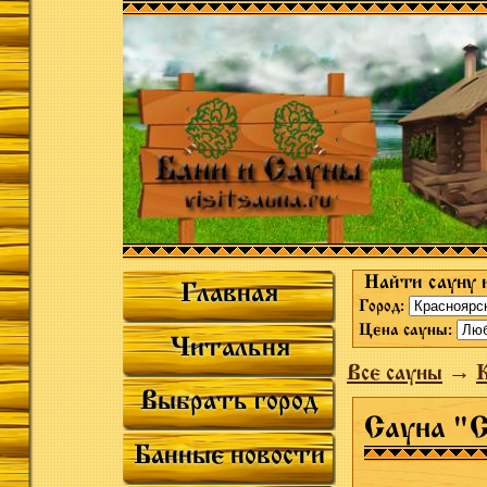
Найти сауну 
Главная
Город:
Цена сауны:
Читальня
Все сауны
→
К
Выбрать город
Сауна "
Банные новости