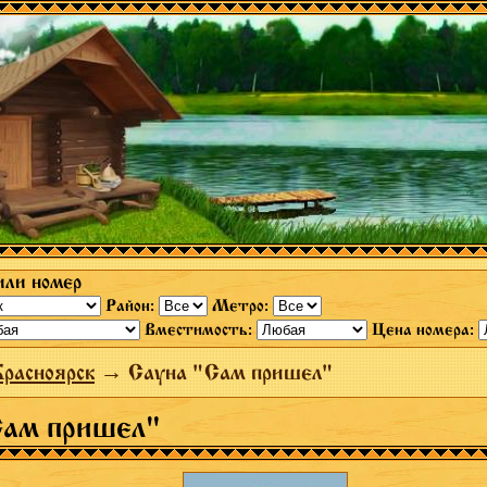
или номер
Район:
Метро:
Вместимость:
Цена номера:
расноярск
→ Сауна "Сам пришел"
Сам пришел"