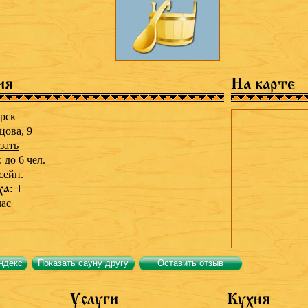
ия
На карте
рск
цова, 9
зать
:
до 6 чел.
сейн.
ха:
1
час
ндекс
Показать сауну другу
Оставить отзыв
Услуги
Кухня