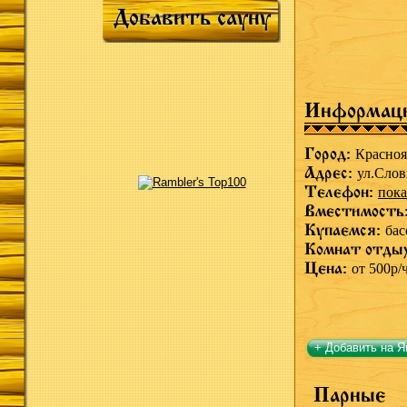
Добавить сауну
Информац
Город:
Красноя
Адрес:
ул.Слов
Телефон:
пока
Вместимость
Купаемся:
бас
Комнат отды
Цена:
от 500р/
+ Добавить на Я
Парные