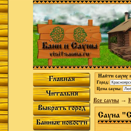
Найти сауну 
Главная
Город:
Цена сауны:
Читальня
Все сауны
→
К
Выбрать город
Сауна "
Банные новости