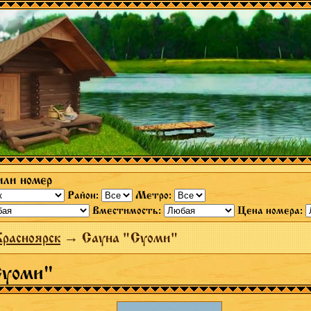
или номер
Район:
Метро:
Вместимость:
Цена номера:
расноярск
→ Сауна "Суоми"
Суоми"