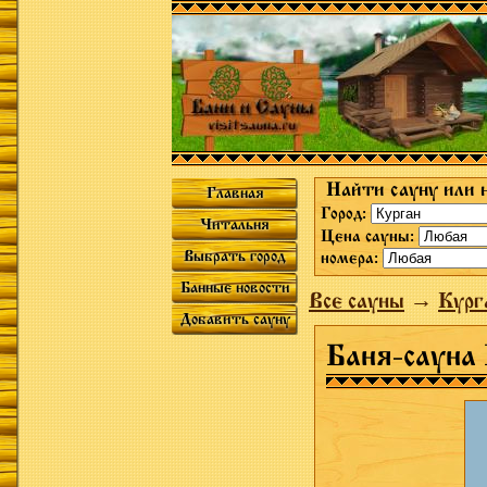
Найти сауну или 
Главная
Город:
Читальня
Цена сауны:
Выбрать город
номера:
Банные новости
Все сауны
→
Кург
Добавить сауну
Баня-сауна