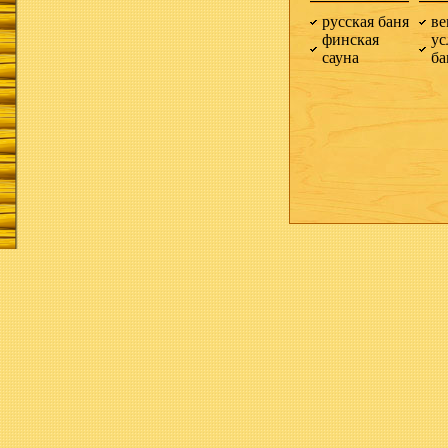
русская баня
ве
финская
ус
сауна
б