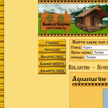
Найти сауну или 
Главная
Город:
Читальня
Цена сауны:
Выбрать город
номера:
Банные новости
Все сауны
→
Курс
Добавить сауну
Aquamarine