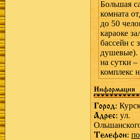
Большая са
комната от
до 50 чело
караоке за
бассейн с з
душевые). 
на сутки –
комплекс н
Информация
Город:
Курс
Адрес:
ул.
Ольшанског
Телефон:
по