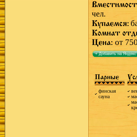
Вместимост
чел.
Купаемся:
б
Комнат отд
Цена:
от 75
+ Добавить на Яндекс
Парные
Ус
финская
ве
сауна
ма
ма
кр