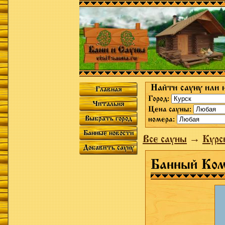
Найти сауну или 
Главная
Город:
Читальня
Цена сауны:
Выбрать город
номера:
Банные новости
Все сауны
→
Курс
Добавить сауну
Банный Ком