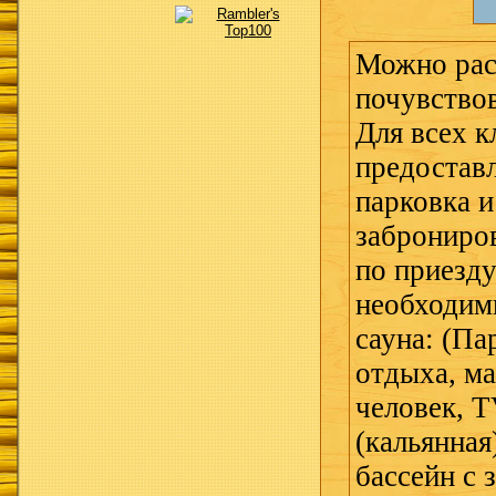
Можно рас
почувствов
Для всех к
предоставл
парковка и
заброниров
по приезду
необходим
сауна: (Па
отдыха, ма
человек, T
(кальянная
бассейн с з