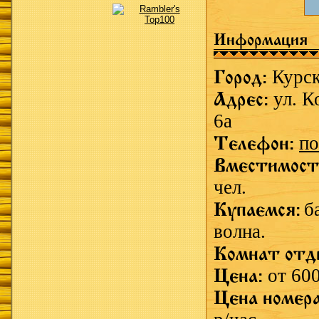
Информация
Город:
Курс
Адрес:
ул. К
6а
Телефон:
по
Вместимост
чел.
Купаемся:
б
волна.
Комнат отд
Цена:
от 600
Цена номер