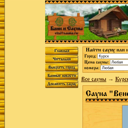
Найти сауну или 
Главная
Город:
Читальня
Цена сауны:
Выбрать город
номера:
Банные новости
Все сауны
→
Курс
Добавить сауну
Сауна "Вен