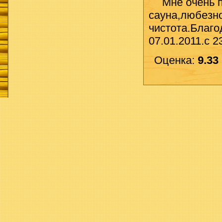
Мне очень 
сауна,любезн
чистота.Благ
07.01.2011.с 2
Оценка:
9.33