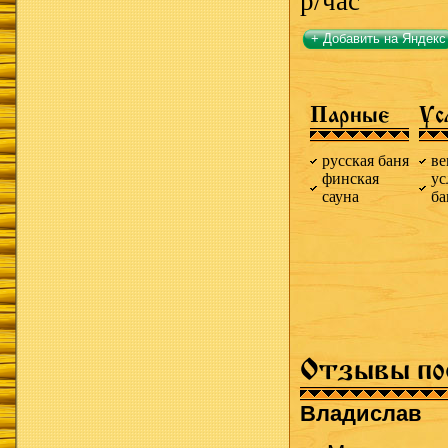
р/час
+ Добавить на Яндекс
Парные
Ус
русская баня
ве
финская
ус
сауна
б
Отзывы по
Владислав