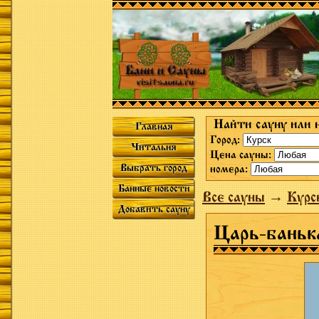
Найти сауну или 
Главная
Город:
Читальня
Цена сауны:
Выбрать город
номера:
Банные новости
Все сауны
→
Курс
Добавить сауну
Царь-баньк