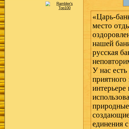
«Царь-бан
место отды
оздоровле
нашей бани
русская ба
неповтори
У нас есть
приятного 
интерьере
использов
природные
создающие
единения с