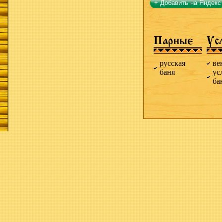
+ Добавить на Яндекс
Парные
Ус
русская
ве
баня
ус
ба