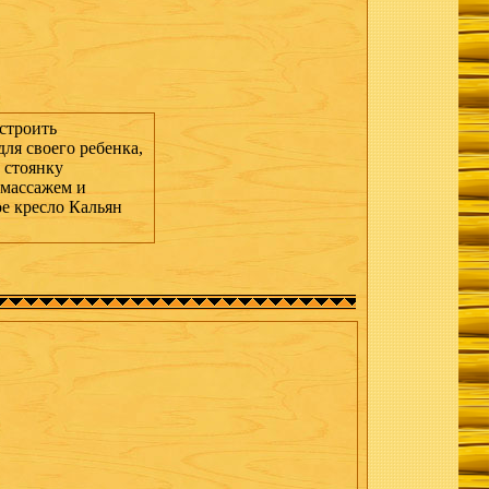
устроить
ля своего ребенка,
 стоянку
омассажем и
е кресло Кальян