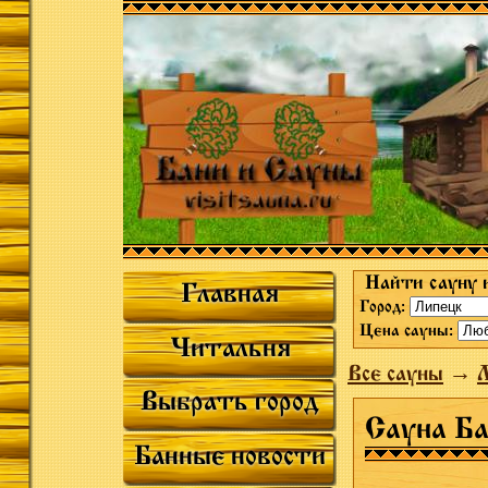
Найти сауну 
Главная
Город:
Цена сауны:
Читальня
Все сауны
→
Выбрать город
Сауна Ба
Банные новости