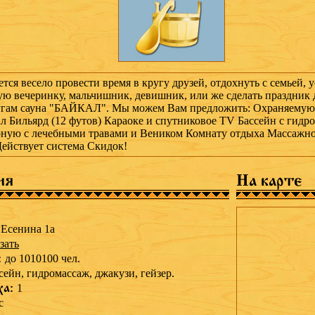
ется весело провести время в кругу друзей, отдохнуть с семьей, 
ю вечеринку, мальчишник, девишник, или же сделать праздник д
угам сауна "БАЙКАЛ". Мы можем Вам предложить: Охраняемую
л Бильярд (12 футов) Караоке и спутниковое TV Бассейн с гидр
рную с лечебными травами и Веником Комнату отдыха Массажно
ействует система Скидок!
ия
На карте
 Есенина 1а
зать
:
до 1010100 чел.
сейн,
гидромассаж,
джакузи,
гейзер.
ха:
1
с