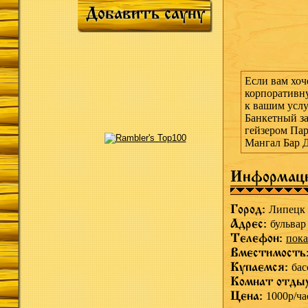
Добавить сауну
Если вам хоч
корпоративну
к вашим усл
Банкетный за
гейзером Па
Мангал Бар Д
Информац
Город:
Липецк
Адрес:
бульвар
Телефон:
пока
Вместимость
Купаемся:
бас
Комнат отды
Цена:
1000р/ча