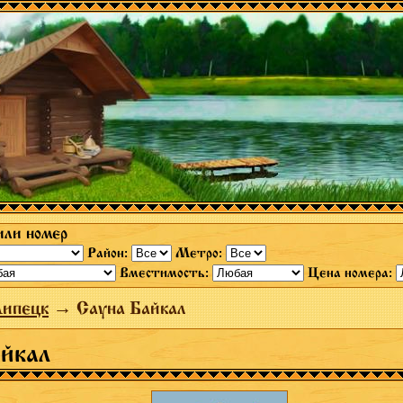
или номер
Район:
Метро:
Вместимость:
Цена номера:
Липецк
→ Сауна Байкал
йкал