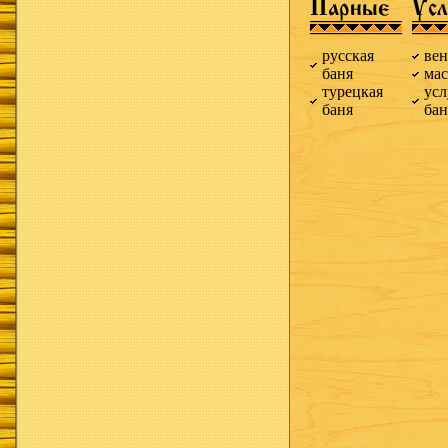
Парные
Усл
русская
ве
баня
ма
турецкая
усл
баня
ба