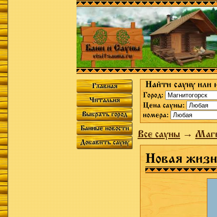
Найти сауну или 
Главная
Город:
Читальня
Цена сауны:
Выбрать город
номера:
Банные новости
Все сауны
→
Магн
Добавить сауну
Новая жизн