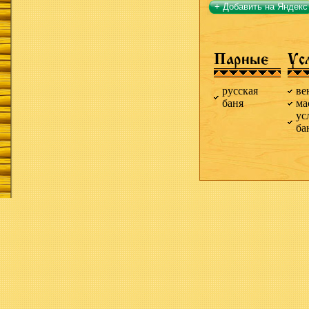
+ Добавить на Яндекс
Парные
Ус
русская
ве
баня
ма
ус
ба