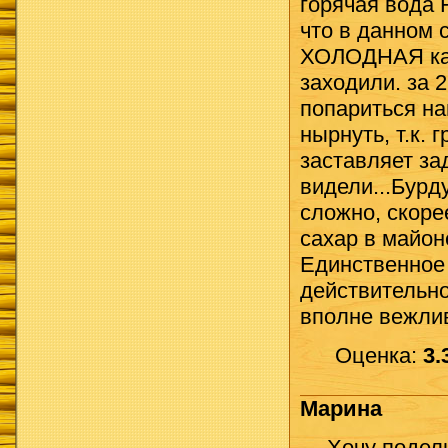
горячая вода 
что в данном с
ХОЛОДНАЯ как
заходили. за 2
попариться на
нырнуть, т.к. 
заставляет за
видели...Бурд
сложно, скоре
сахар в майоне
Единственное 
действительн
вполне вежли
Оценка:
3.
Марина
Хочу подел