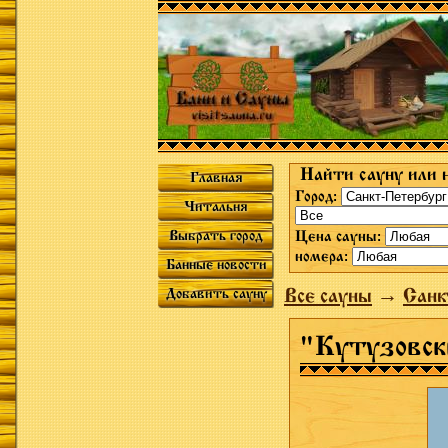
Найти сауну или 
Главная
Город:
Читальня
Выбрать город
Цена сауны:
номера:
Банные новости
Все сауны
→
Санк
Добавить сауну
"Кутузовск