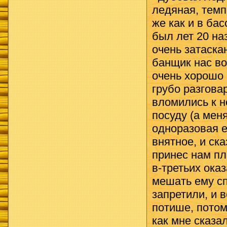
ледяная, темп
же как и в ба
был лет 20 на
очень затаска
банщик нас во
очень хорошо 
грубо разгова
вломились к н
посуду (а мен
одноразовая е
внятное, и ска
принес нам пл
в-третьих ока
мешать ему сп
запретили, и 
потише, потом
как мне сказа