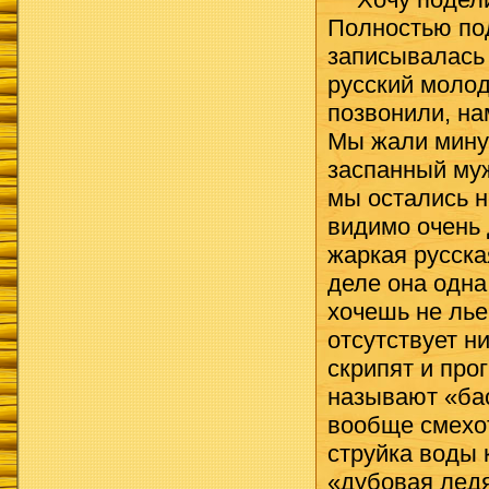
Полностью по
записывалась
русский молод
позвонили, на
Мы жали минут
заспанный му
мы остались н
видимо очень 
жаркая русска
деле она одна
хочешь не лье
отсутствует н
скрипят и про
называют «ба
вообще смехот
струйка воды 
«дубовая ледя