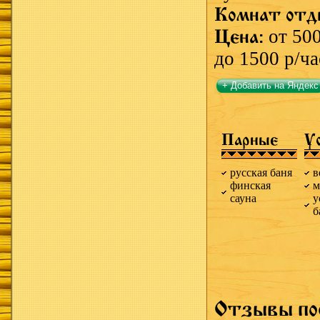
Комнат отд
Цена:
от 500
до 1500 р/ча
+ Добавить на Яндекс
Парные
У
русская баня
в
финская
м
сауна
у
б
Отзывы по