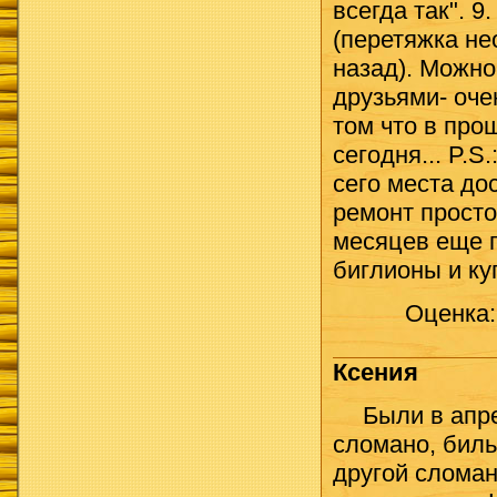
всегда так". 
(перетяжка не
назад). Можно
друзьями- оче
том что в про
сегодня... P.S
сего места до
ремонт просто
месяцев еще п
биглионы и ку
Оценка
Ксения
Были в апре
сломано, биль
другой сломан