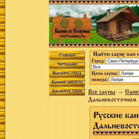
Найти сауну или 
Главная
Город:
Читальня
Выбрать город
Цена сауны:
номера:
Банные новости
Все сауны
→
Санк
Добавить сауну
Дальневосточном
Русские бан
Дальневост