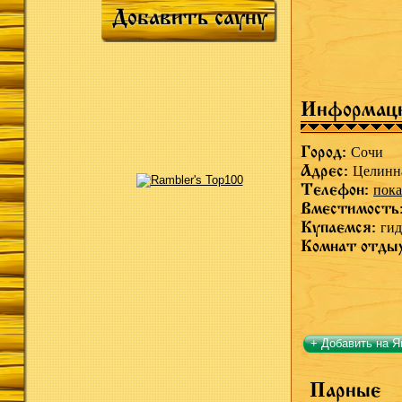
Добавить сауну
Информац
Город:
Сочи
Адрес:
Целинна
Телефон:
пока
Вместимость
Купаемся:
ги
Комнат отды
+ Добавить на Я
Парные