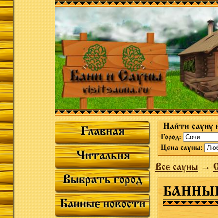
Найти сауну 
Главная
Город:
Цена сауны:
Читальня
Все сауны
→
Выбрать город
БАННЫ
Банные новости