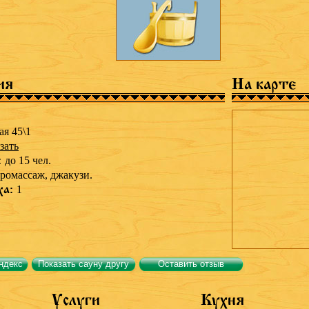
ия
На карте
я 45\1
зать
:
до 15 чел.
дромассаж,
джакузи.
ха:
1
ндекс
Показать сауну другу
Оставить отзыв
Услуги
Кухня