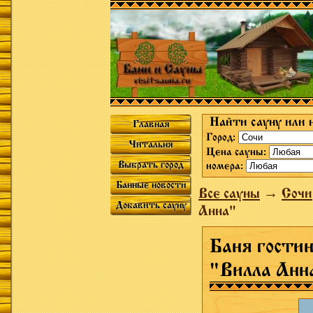
Найти сауну или 
Главная
Город:
Читальня
Цена сауны:
Выбрать город
номера:
Банные новости
Все сауны
→
Сочи
Добавить сауну
Анна"
Баня гостин
"Вилла Анн