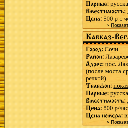
Парные:
русска
Вместимость:
Цена:
500 р с ч
>
Показа
Кавказ-Вег
Город:
Сочи
Район:
Лазарев
Адрес:
пос. Ла
(после моста с
речкой)
Телефон:
пока
Парные:
русска
Вместимость:
Цена:
800 р/ча
Цена номера:
в
>
Показа