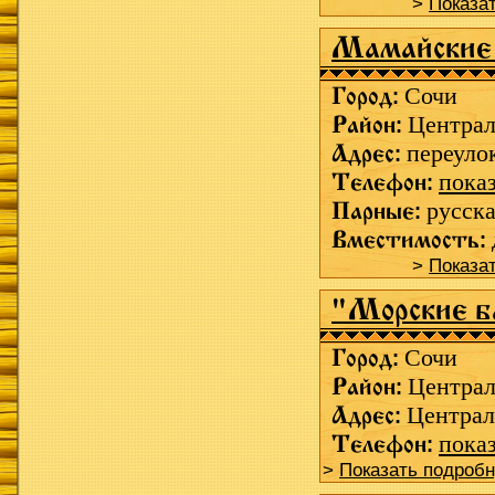
>
Показа
Мамайские
Город:
Сочи
Район:
Центра
Адрес:
переуло
Телефон:
пока
Парные:
русска
Вместимость:
>
Показа
"Морские б
Город:
Сочи
Район:
Центра
Адрес:
Централ
Телефон:
пока
>
Показать подроб