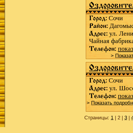
Оздоровите
Город:
Сочи
Район:
Дагомы
Адрес:
ул. Лени
Чайная фабрик
Телефон:
пока
>
Показа
Оздоровит
Город:
Сочи
Адрес:
ул. Шос
Телефон:
пока
>
Показать подроб
Страницы:
1
| 2 |
3
|