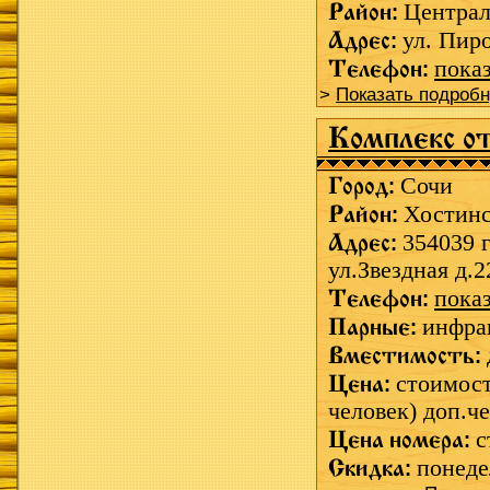
Район:
Центра
Адрес:
ул. Пиро
Телефон:
пока
>
Показать подроб
Комплекс 
Город:
Сочи
Район:
Хостин
Адрес:
354039 г
ул.Звездная д.2
Телефон:
пока
Парные:
инфра
Вместимость:
Цена:
стоимост
человек) доп.че
Цена номера:
с
Скидка:
понед