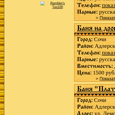
Телефон:
пока
Парные:
русска
>
Показа
Баня на дро
Город:
Сочи
Район:
Адлерс
Телефон:
пока
Парные:
русска
Вместимость:
Цена:
1500 руб
>
Показа
Баня "Плат
Город:
Сочи
Район:
Адлерс
Адрес:
ул. Дем