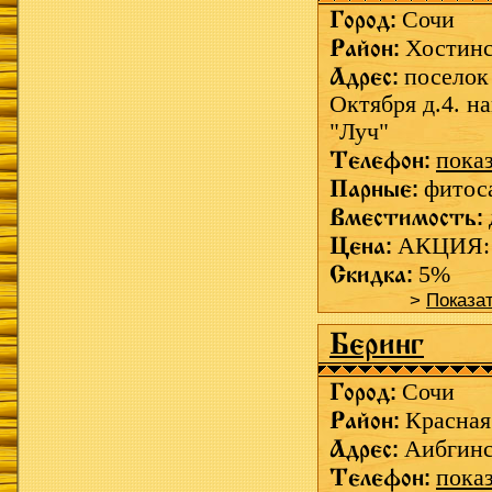
Город:
Сочи
Район:
Хостин
Адрес:
поселок 
Октября д.4. н
"Луч"
Телефон:
пока
Парные:
фитос
Вместимость:
Цена:
АКЦИЯ: Д
Скидка:
5%
>
Показа
Беринг
Город:
Сочи
Район:
Красная
Адрес:
Аибгинс
Телефон:
пока