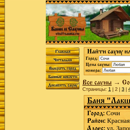
Найти сауну и
Главная
Город:
Читальня
Цена сауны:
Выбрать город
номера:
Банные новости
Все сауны
→ Со
Добавить сауну
Страницы:
1
| 2 |
3
|
Баня "Лак
Город:
Сочи
Район:
Красная
Адрес:
ул. Запо