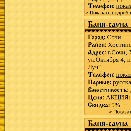
Телефон:
пока
>
Показать подроб
Баня-сауна
Город:
Сочи
Район:
Хостин
Адрес:
г.Сочи, 
ул.Октября 4, 
Луч"
Телефон:
пока
Парные:
русска
Вместимость:
Цена:
АКЦИЯ: Д
Скидка:
5%
>
Показа
Баня-сауна