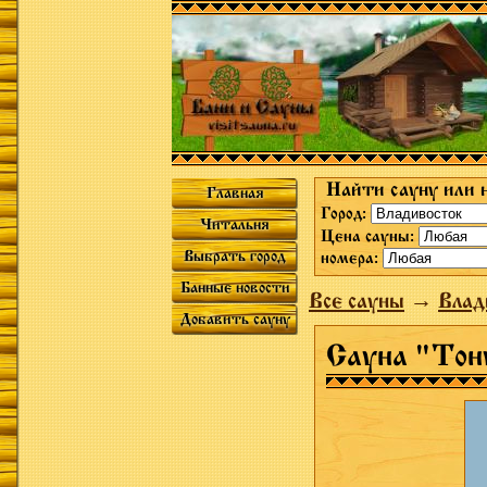
Найти сауну или 
Главная
Город:
Читальня
Цена сауны:
Выбрать город
номера:
Банные новости
Все сауны
→
Влад
Добавить сауну
Сауна "Тону