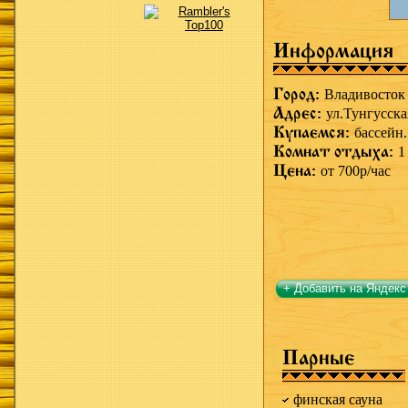
Информация
Город:
Владивосток
Адрес:
ул.Тунгусска
Купаемся:
бассейн.
Комнат отдыха:
1
Цена:
от 700р/час
+ Добавить на Яндекс
Парные
финская сауна