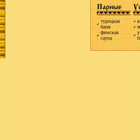
Парные
У
турецкая
в
баня
м
финская
у
сауна
б