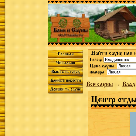
Найти сауну или 
Главная
Город:
Читальня
Цена сауны:
Выбрать город
номера:
Банные новости
Все сауны
→
Влад
Добавить сауну
Центр отды